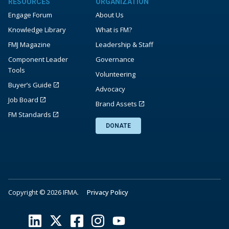
RESOURCES
ORGANIZATION
Engage Forum
About Us
Knowledge Library
What is FM?
FMJ Magazine
Leadership & Staff
Component Leader
Governance
Tools
Volunteering
Buyer’s Guide
Advocacy
Job Board
Brand Assets
FM Standards
DONATE
Copyright © 2026 IFMA.
Privacy Policy